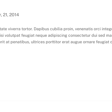
 21, 2014
utate viverra tortor. Dapibus cubilia proin, venenatis orci i
Nisi volutpat feugiat neque adipiscing consectetur dui sed ma
erit at penatibus, ultrices porttitor erat augue ornare feugiat